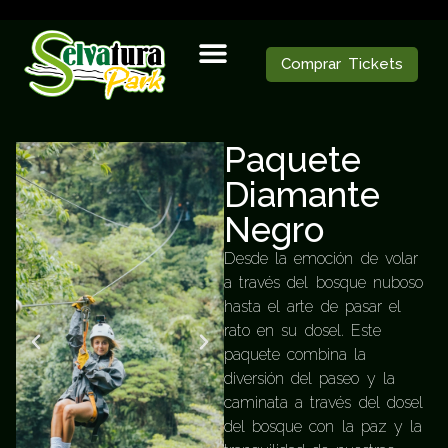
">
Comprar Tickets
Paquete
Diamante
Negro
Desde la emoción de volar
a través del bosque nuboso
hasta el arte de pasar el
rato en su dosel. Este
paquete combina la
diversión del paseo y la
caminata a través del dosel
del bosque con la paz y la