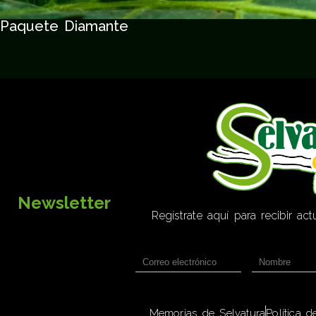
Paquete Diamante
Newsletter
Regístrate aquí para recibir a
Memorias de Selvatura
Política 